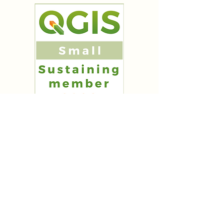
info@gis-seminare.de
Eickhorst 3,
29413 Dähre,
Deutschland
Eickhorst 3,
29413 Dähre,
Deutschland
Eickhorst 3,