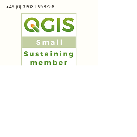
+49 (0) 39031 958758
info@gis-seminare.de
Eickhorst 3,
29413 Dähre,
Deutschland
Eickhorst 3,
29413 Dähre,
Deutschland